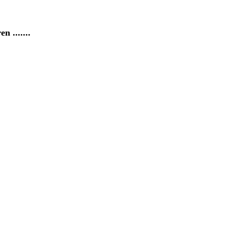
 .......