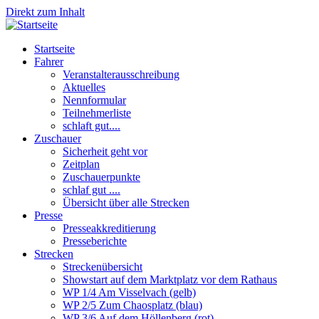
Direkt zum Inhalt
Startseite
Fahrer
Veranstalterausschreibung
Aktuelles
Nennformular
Teilnehmerliste
schlaft gut....
Zuschauer
Sicherheit geht vor
Zeitplan
Zuschauerpunkte
schlaf gut ....
Übersicht über alle Strecken
Presse
Presseakkreditierung
Presseberichte
Strecken
Streckenübersicht
Showstart auf dem Marktplatz vor dem Rathaus
WP 1/4 Am Visselvach (gelb)
WP 2/5 Zum Chaosplatz (blau)
WP 3/6 Auf dem Höllenberg (rot)