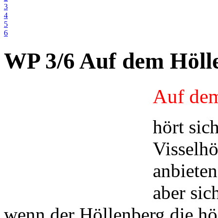
3
4
5
6
WP 3/6 Auf dem Höll
Auf de
hört sic
Visselh
anbiete
aber sic
wenn der Höllenberg die hö