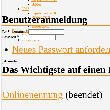
Bilder
2016
Ergebnisse 2016
Benutzeranmeldung
Bilder 2016
2017
Bilder 2017
Bilder u. Videos
Benutzername
*
Videos
Passwort
*
Bilder 2018
Neues Passwort anforder
Das Wichtigste auf einen 
O
nlinenennung
(beendet)