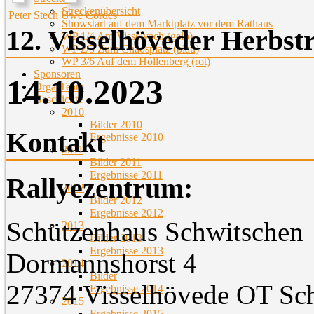
Streckenübersicht
Peter Stech
Uwe Cordes
Showstart auf dem Marktplatz vor dem Rathaus
12. Visselhöveder Herbstr
WP 1/4 Am Visselvach (gelb)
WP 2/5 Zum Chaosplatz (blau)
WP 3/6 Auf dem Höllenberg (rot)
Sponsoren
14.10.2023
Orga-Team
Geschichte
2010
Bilder 2010
Kontakt
Ergebnisse 2010
2011
Bilder 2011
Ergebnisse 2011
Rallyezentrum:
2012
Bilder 2012
Ergebnisse 2012
Schützenhaus Schwitschen
2013
Bilder 2013
Ergebnisse 2013
Dormannshorst 4
2014
Bilder
27374 Visselhövede OT Sc
Ergebnisse 2014
2015
Ergebnisse 2015