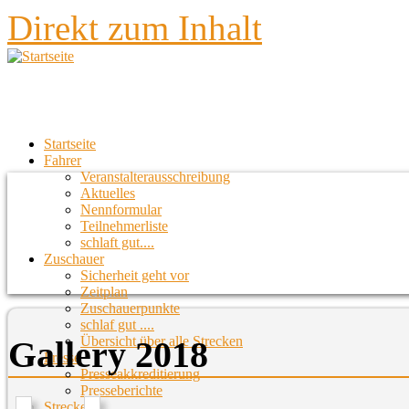
Direkt zum Inhalt
Startseite
Fahrer
Veranstalterausschreibung
Aktuelles
Nennformular
Teilnehmerliste
schlaft gut....
Zuschauer
Sicherheit geht vor
Zeitplan
Zuschauerpunkte
schlaf gut ....
Übersicht über alle Strecken
Gallery 2018
Presse
Presseakkreditierung
Presseberichte
Strecken