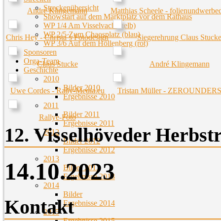
Streckenübersicht
André Klingemann
Matthias Scheele - folienundwerbe
Showstart auf dem Marktplatz vor dem Rathaus
WP 1/4 Am Visselvach (gelb)
WP 2/5 Zum Chaosplatz (blau)
Chris Hey - Christa´s Fotodesign
Siegerehrung Claus Stuck
WP 3/6 Auf dem Höllenberg (rot)
Sponsoren
Orga-Team
Claus Stucke
André Klingemann
Geschichte
2010
Bilder 2010
Uwe Cordes - Rally-Media.eu
Tristan Müller - ZEROUNDE
Ergebnisse 2010
2011
Bilder 2011
Rallye-Foto
Ergebnisse 2011
12. Visselhöveder Herbstr
2012
Bilder 2012
Ergebnisse 2012
2013
14.10.2023
Bilder 2013
Ergebnisse 2013
2014
Bilder
Kontakt
Ergebnisse 2014
2015
Ergebnisse 2015