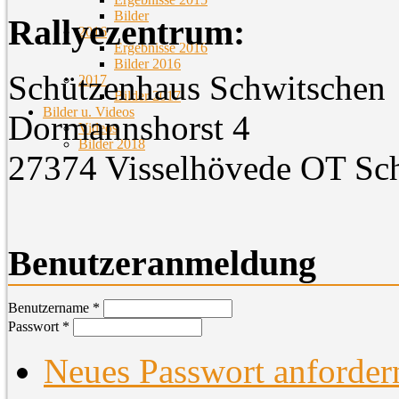
Bilder
Rallyezentrum:
2016
Ergebnisse 2016
Bilder 2016
Schützenhaus Schwitschen
2017
Bilder 2017
Bilder u. Videos
Dormannshorst 4
Videos
Bilder 2018
27374 Visselhövede OT Sc
Benutzeranmeldung
Benutzername
*
Passwort
*
Neues Passwort anforder