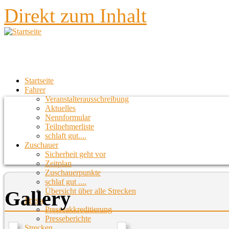
Direkt zum Inhalt
Startseite
Fahrer
Veranstalterausschreibung
Aktuelles
Nennformular
Teilnehmerliste
schlaft gut....
Zuschauer
Sicherheit geht vor
Zeitplan
Zuschauerpunkte
schlaf gut ....
Übersicht über alle Strecken
Gallery
Presse
Presseakkreditierung
Presseberichte
Strecken