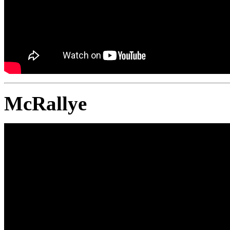
McRallye