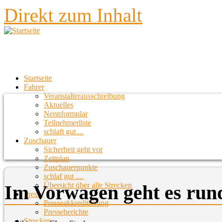
Direkt zum Inhalt
Startseite
Fahrer
Veranstalterausschreibung
Aktuelles
Nennformular
Teilnehmerliste
schlaft gut....
Zuschauer
Sicherheit geht vor
Zeitplan
Zuschauerpunkte
schlaf gut ....
Übersicht über alle Strecken
Im Vorwagen geht es run
Presse
Presseakkreditierung
Presseberichte
Strecken