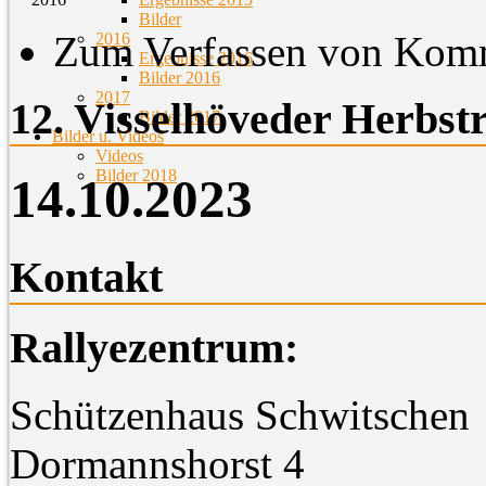
Bilder
Zum Verfassen von Komm
2016
Ergebnisse 2016
Bilder 2016
2017
12. Visselhöveder Herbstr
Bilder 2017
Bilder u. Videos
Videos
Bilder 2018
14.10.2023
Kontakt
Rallyezentrum:
Schützenhaus Schwitschen
Dormannshorst 4