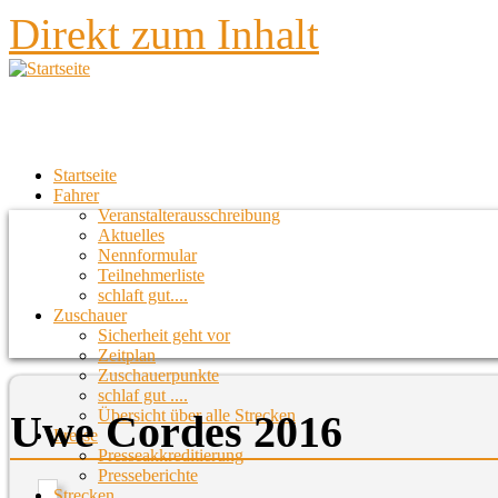
Direkt zum Inhalt
Startseite
Fahrer
Veranstalterausschreibung
Aktuelles
Nennformular
Teilnehmerliste
schlaft gut....
Zuschauer
Sicherheit geht vor
Zeitplan
Zuschauerpunkte
schlaf gut ....
Übersicht über alle Strecken
Uwe Cordes 2016
Presse
Presseakkreditierung
Presseberichte
Strecken