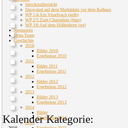
Streckenübersicht
Showstart auf dem Marktplatz vor dem Rathaus
WP 1/4 Am Visselvach (gelb)
WP 2/5 Zum Chaosplatz (blau)
WP 3/6 Auf dem Höllenberg (rot)
Sponsoren
Orga-Team
Geschichte
2010
Bilder 2010
Ergebnisse 2010
2011
Bilder 2011
Ergebnisse 2011
2012
Bilder 2012
Ergebnisse 2012
2013
Bilder 2013
Ergebnisse 2013
2014
Bilder
Kalender Kategorie:
Ergebnisse 2014
2015
Ergebnisse 2015
2016