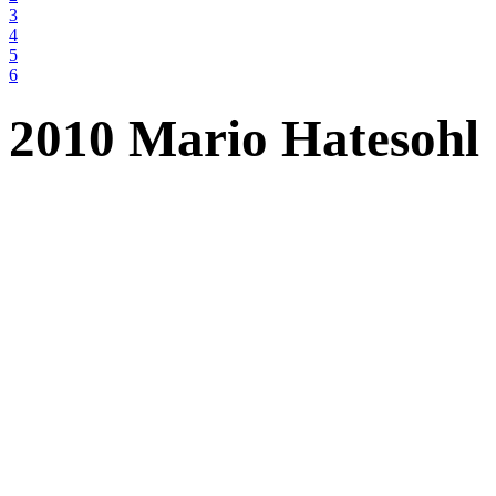
3
4
5
6
2010 Mario Hatesohl