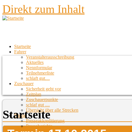
Direkt zum Inhalt
Startseite
Fahrer
Veranstalterausschreibung
Aktuelles
Nennformular
Teilnehmerliste
schlaft gut....
Zuschauer
Sicherheit geht vor
Zeitplan
Zuschauerpunkte
schlaf gut ....
Übersicht über alle Strecken
Startseite
Presse
Presseakkreditierung
Presseberichte
Strecken