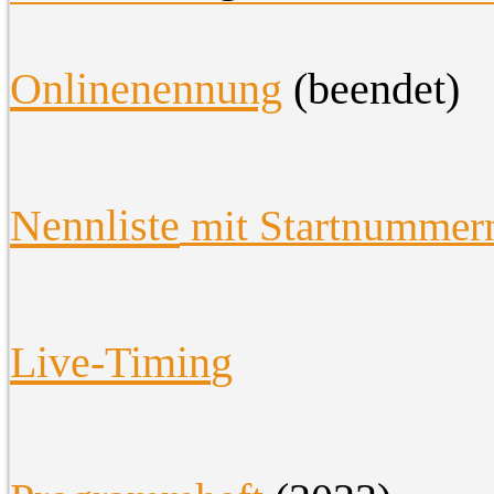
O
nlinenennung
(beendet)
Nennliste
mit Startnummer
Live-Timin
g