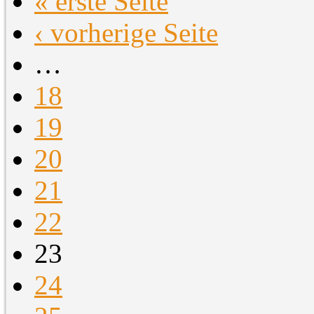
« erste Seite
‹ vorherige Seite
…
18
19
20
21
22
23
24