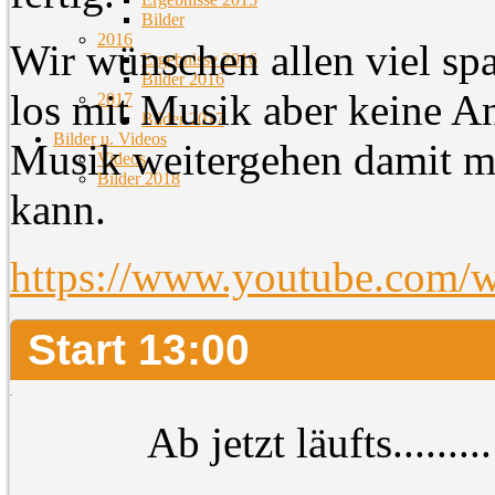
Bilder
2016
Wir wünschen allen viel sp
Ergebnisse 2016
Bilder 2016
los mit Musik aber keine A
2017
Bilder 2017
Bilder u. Videos
Musik weitergehen damit 
Videos
Bilder 2018
kann.
https://www.youtube.co
Start 13:00
Ab jetzt läufts.........