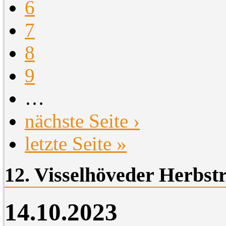
6
7
8
9
…
nächste Seite ›
letzte Seite »
12. Visselhöveder Herbstr
14.10.2023