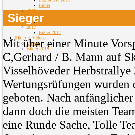
Bilder
2016
Sieger
Ergebnisse 2016
Bilder 2016
2017
Bilder 2017
Bilder u. Videos
Mit über einer Minute Vor
Videos
Bilder 2018
C,Gerhard / B. Mann auf S
Visselhöveder Herbstrallye
Wertungsrüfungen wurden d
geboten. Nach anfänglicher
dann doch die meisten Tea
eine Runde Sache, Tolle Tea