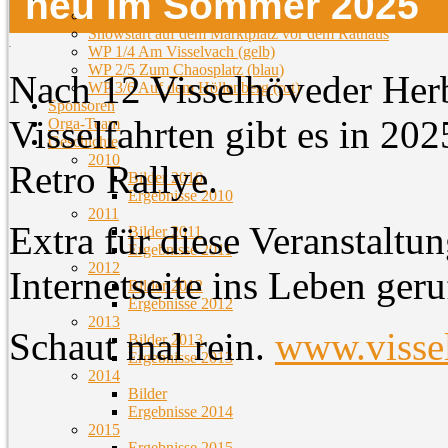
neu im Sommer 2025
Streckenübersicht
Showstart auf dem Marktplatz vor dem Rathaus
WP 1/4 Am Visselvach (gelb)
WP 2/5 Zum Chaosplatz (blau)
Nach 12 Visselhöveder Herb
WP 3/6 Auf dem Höllenberg (rot)
Sponsoren
Visselfahrten gibt es in 202
Orga-Team
Geschichte
2010
Retro Rallye.
Bilder 2010
Ergebnisse 2010
2011
Extra für diese Veranstaltu
Bilder 2011
Ergebnisse 2011
2012
Internetseite ins Leben geru
Bilder 2012
Ergebnisse 2012
2013
Schaut mal rein.
www.vissel
Bilder 2013
Ergebnisse 2013
2014
Bilder
Ergebnisse 2014
2015
Ergebnisse 2015