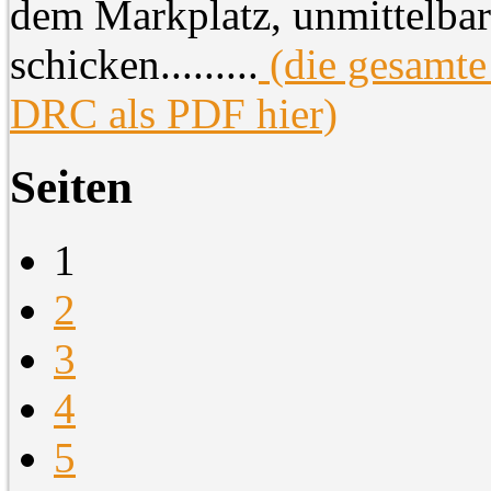
dem Markplatz, unmittelbar
schicken.........
(die gesamte
DRC als PDF hier)
Seiten
1
2
3
4
5