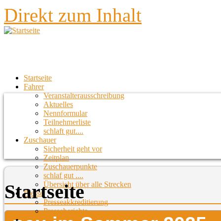
Direkt zum Inhalt
Startseite
Fahrer
Veranstalterausschreibung
Aktuelles
Nennformular
Teilnehmerliste
schlaft gut....
Zuschauer
Sicherheit geht vor
Zeitplan
Zuschauerpunkte
schlaf gut ....
Übersicht über alle Strecken
Startseite
Presse
Presseakkreditierung
Presseberichte
Strecken