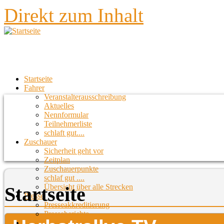
Direkt zum Inhalt
Startseite
Fahrer
Veranstalterausschreibung
Aktuelles
Nennformular
Teilnehmerliste
schlaft gut....
Zuschauer
Sicherheit geht vor
Zeitplan
Zuschauerpunkte
schlaf gut ....
Übersicht über alle Strecken
Startseite
Presse
Presseakkreditierung
Presseberichte
Strecken