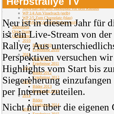
Herbstrallye TV
Streckenübersicht
Showstart auf dem Marktplatz vor dem Rathaus
WP 1/4 Am Visselvach (gelb)
WP 2/5 Zum Chaosplatz (blau)
Neu ist in diesem Jahr für 
WP 3/6 Auf dem Höllenberg (rot)
Sponsoren
ist ein Live-Stream von de
Orga-Team
Geschichte
2010
Rallye. Aus unterschiedlich
Bilder 2010
Ergebnisse 2010
Perspektiven versuchen wir
2011
Bilder 2011
Ergebnisse 2011
Highlights vom Start bis zu
2012
Bilder 2012
Siegereherung einzufangen 
Ergebnisse 2012
2013
Bilder 2013
per Internet zuteilen.
Ergebnisse 2013
2014
Bilder
Nicht nur über die eigenen
Ergebnisse 2014
2015
Ergebnisse 2015