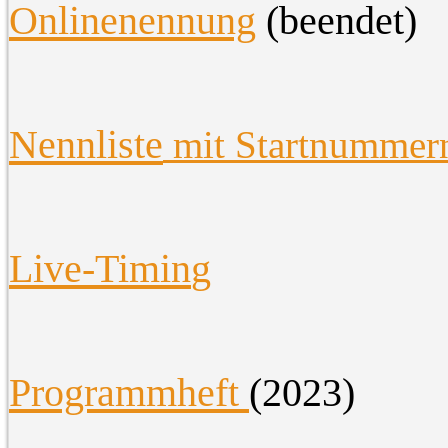
O
nlinenennung
(beendet)
Nennliste
mit Startnummer
Live-Timin
g
Programmheft
(2023)