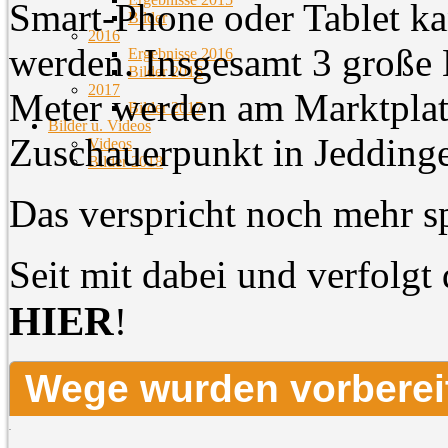
Smart-Phone oder Tablet ka
Bilder
2016
werden. Insgesamt 3 große
Ergebnisse 2016
Bilder 2016
2017
Meter werden am Marktplat
Bilder 2017
Bilder u. Videos
Zuschauerpunkt in Jeddinge
Videos
Bilder 2018
Das verspricht noch mehr s
Seit mit dabei und verfolgt
HIER
!
Wege wurden vorberei