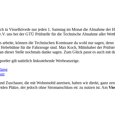
Koch in Visselhövede nur jeden 1. Samstag im Monat die Abnahme der 
V. uns bei der GTÜ Prüfstelle für die Technische Abnahme aller Wett
s arbeite, können die Technischen Komissare da wohl nur sagen, denn die
 Hebebühne für die Fahrzeuge sind. Max Koch, Mitinhaber der Prüfstell
 an dieser Stelle nochmals danke sagen. Zum Glück passt es auch mit d
portler gilt natürlich linksstehende Werbeanzeige.
tlang
nd Zuschauer, die mit Wohnmobil anreisen, haben wir direkt, ganz zent
beiden Plätze, der jedoch ohne Stromanschluss etc zu nutzen ist. Am
Vis