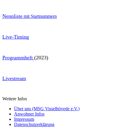
Nennliste
mit Startnummern
Live-Timin
g
Programmheft
(2023)
Livestream
Weitere Infos
Über uns (MSG Visselhövede e.V.)
Anwohner Infos
Impressum
Datenschutzerklärung