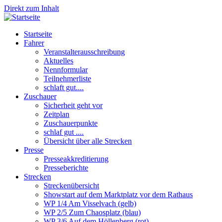
Direkt zum Inhalt
Startseite
Fahrer
Veranstalterausschreibung
Aktuelles
Nennformular
Teilnehmerliste
schlaft gut....
Zuschauer
Sicherheit geht vor
Zeitplan
Zuschauerpunkte
schlaf gut ....
Übersicht über alle Strecken
Presse
Presseakkreditierung
Presseberichte
Strecken
Streckenübersicht
Showstart auf dem Marktplatz vor dem Rathaus
WP 1/4 Am Visselvach (gelb)
WP 2/5 Zum Chaosplatz (blau)
WP 3/6 Auf dem Höllenberg (rot)