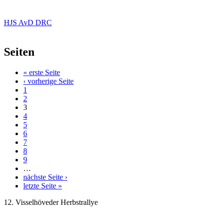
HJS AvD DRC
Seiten
« erste Seite
‹ vorherige Seite
1
2
3
4
5
6
7
8
9
…
nächste Seite ›
letzte Seite »
12. Visselhöveder Herbstrallye