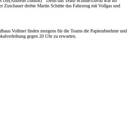
e es Dir(Andreas Dahms) “ Denn das Team Schütte/David war im
er Zuschauer drehte Martin Schütte das Fahrzeug mit Vollgas und
andhaus Vollmer finden morgens für die Teams die Papierabnehme und
okalverleihung gegen 20 Uhr zu erwarten.