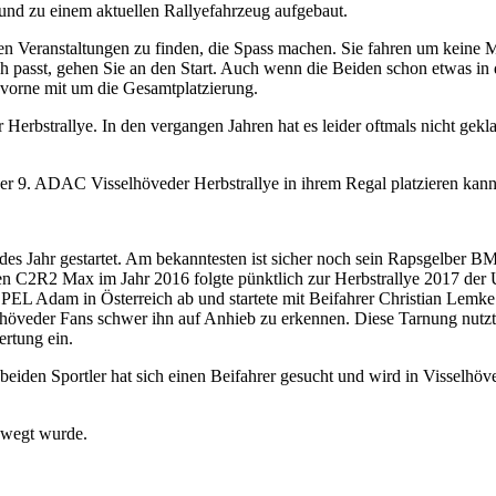
d zu einem aktuellen Rallyefahrzeug aufgebaut.
len Veranstaltungen zu finden, die Spass machen. Sie fahren um keine M
ch passt, gehen Sie an den Start. Auch wenn die Beiden schon etwas in 
 vorne mit um die Gesamtplatzierung.
er Herbstrallye. In den vergangen Jahren hat es leider oftmals nicht ge
er 9. ADAC Visselhöveder Herbstrallye in ihrem Regal platzieren kann
edes Jahr gestartet. Am bekanntesten ist sicher noch sein Rapsgelber 
roen C2R2 Max im Jahr 2016 folgte pünktlich zur Herbstrallye 2017 d
OPEL Adam in Österreich ab und startete mit Beifahrer Christian Lemke
lhöveder Fans schwer ihn auf Anhieb zu erkennen. Diese Tarnung nutzte
ertung ein.
 beiden Sportler hat sich einen Beifahrer gesucht und wird in Visselhöv
ewegt wurde.