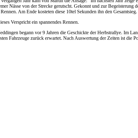
 im vergangen Jahr kam von Martin die Ansage: “Im nächsten Jahr zeig
emer Nässe von der Strecke gerutscht. Gekonnt und zur Begeisterung d
ennen. Am Ende kosteten diese 10tel Sekunden ihn den Gesamtsieg.
ieses Verspricht ein spannendes Rennen.
n Jeddingen begann vor 9 Jahren die Geschickte der Herbstrallye. Im L
sten Fahrzeuge zurück erwartet. Nach Auswertung der Zeiten ist die P