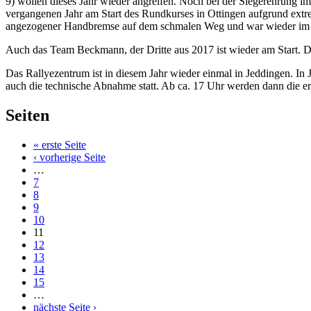
9) wollen dieses Jahr wieder angreifen. Noch bei der Siegerehrung
vergangenen Jahr am Start des Rundkurses in Ottingen aufgrund extr
angezogener Handbremse auf dem schmalen Weg und war wieder im R
Auch das Team Beckmann, der Dritte aus 2017 ist wieder am Start. D
Das Rallyezentrum ist in diesem Jahr wieder einmal in Jeddingen. I
auch die technische Abnahme statt. Ab ca. 17 Uhr werden dann die er
Seiten
« erste Seite
‹ vorherige Seite
…
7
8
9
10
11
12
13
14
15
…
nächste Seite ›