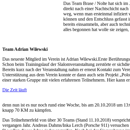
Das Team Brase / Nolte hat sich im 
direkt nach einer Nachtschicht nac
weg, wenn man ersteinmal infiziert 
können und den Entschluss gefasst 
bereits einsammeln, aber auch tech
alles begonnen hat wolle sie zeigen,
Team Adrian Wilewski
Das neueste Mitglied im Verein ist Adrian Wilewski.Erste Berührung
Schon beim Trainingslauf der Slalomveranstaltung zerstörte er sichdi
Bereits kurz nach der Veranstaltung nahm er erneut Kontakt zum Vere
Unterstützung aus dem Verein konnte er dann auch sein Projekt „Polo
einer starken Gruppe mit vielen erfahrenen Teilnehmern. Hier kann e
Die Zeit läuft
denn nun ist es nur noch rund eine Woche, bis am 20.10.2018 um 13
knapp 70 KM zu kämpfen.
Das Teilnehmerfeld von über 30 Teams (Stand 11.10.2018) verspricht 
vergangen Jahr. Andreas Dahms/Inka Lerch (Porsche 911) versuchen 