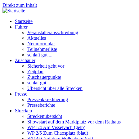
Direkt zum Inhalt
Startseite
Fahrer
Veranstalterausschreibung
Aktuelles
Nennformular
Teilnehmerliste
schlaft gut....
Zuschauer
Sicherheit geht vor
Zeitplan
Zuschauerpunkte
schlaf gut ....
Übersicht über alle Strecken
Presse
Presseakkreditierung
Presseberichte
Strecken
Streckenübersicht
Showstart auf dem Marktplatz vor dem Rathaus
WP 1/4 Am Visselvach (gelb)
WP 2/5 Zum Chaosplatz (blau)
WP 3/6 Auf dem Höllenberg (rot)