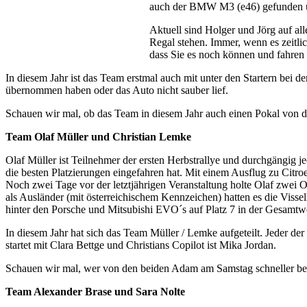
auch der BMW M3 (e46) gefunden un
Aktuell sind Holger und Jörg auf al
Regal stehen. Immer, wenn es zeitli
dass Sie es noch können und fahren
In diesem Jahr ist das Team erstmal auch mit unter den Startern bei d
übernommen haben oder das Auto nicht sauber lief.
Schauen wir mal, ob das Team in diesem Jahr auch einen Pokal von d
Team Olaf Müller und Christian Lemke
Olaf Müller ist Teilnehmer der ersten Herbstrallye und durchgängig j
die besten Platzierungen eingefahren hat. Mit einem Ausflug zu Cit
Noch zwei Tage vor der letztjährigen Veranstaltung holte Olaf zwei 
als Ausländer (mit österreichischem Kennzeichen) hatten es die Visse
hinter den Porsche und Mitsubishi EVO´s auf Platz 7 in der Gesamtw
In diesem Jahr hat sich das Team Müller / Lemke aufgeteilt. Jeder der
startet mit Clara Bettge und Christians Copilot ist Mika Jordan.
Schauen wir mal, wer von den beiden Adam am Samstag schneller b
Team Alexander Brase und Sara Nolte