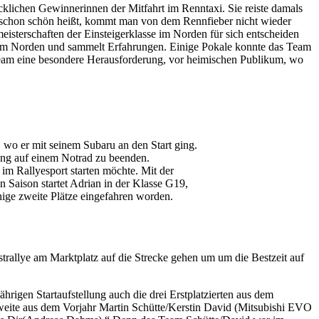
cklichen Gewinnerinnen der Mitfahrt im Renntaxi. Sie reiste damals
s schon schön heißt, kommt man von dem Rennfieber nicht wieder
eisterschaften der Einsteigerklasse im Norden für sich entscheiden
un im Norden und sammelt Erfahrungen. Einige Pokale konnte das Team
 Team eine besondere Herausforderung, vor heimischen Publikum, wo
 wo er mit seinem Subaru an den Start ging.
tung auf einem Notrad zu beenden.
im Rallyesport starten möchte. Mit der
 Saison startet Adrian in der Klasse G19,
nige zweite Plätze eingefahren worden.
allye am Marktplatz auf die Strecke gehen um um die Bestzeit auf
rigen Startaufstellung auch die drei Erstplatzierten aus dem
weite aus dem Vorjahr Martin Schütte/Kerstin David (Mitsubishi EVO