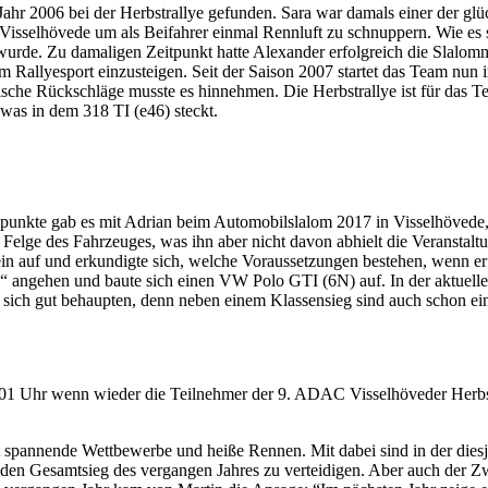
Jahr 2006 bei der Herbstrallye gefunden. Sara war damals einer der glü
h Visselhövede um als Beifahrer einmal Rennluft zu schnuppern. Wie e
wurde. Zu damaligen Zeitpunkt hatte Alexander erfolgreich die Slalomm
im Rallyesport einzusteigen. Seit der Saison 2007 startet das Team n
nische Rückschläge musste es hinnehmen. Die Herbstrallye ist für das
 was in dem 318 TI (e46) steckt.
spunkte gab es mit Adrian beim Automobilslalom 2017 in Visselhövede,
e Felge des Fahrzeuges, was ihn aber nicht davon abhielt die Veranstal
in auf und erkundigte sich, welche Voraussetzungen bestehen, wenn er 
“ angehen und baute sich einen VW Polo GTI (6N) auf. In der aktuellen
r sich gut behaupten, denn neben einem Klassensieg sind auch schon ei
:01 Uhr wenn wieder die Teilnehmer der 9. ADAC Visselhöveder Herbstr
spannende Wettbewerbe und heiße Rennen. Mit dabei sind in der diesjäh
den Gesamtsieg des vergangen Jahres zu verteidigen. Aber auch der Z