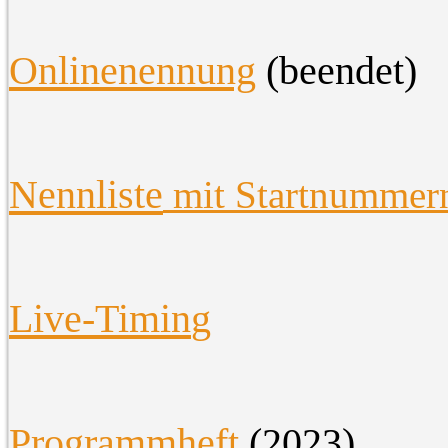
O
nlinenennung
(beendet)
Nennliste
mit Startnummer
Live-Timin
g
Programmheft
(2023)