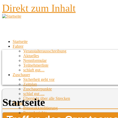
Direkt zum Inhalt
Startseite
Fahrer
Veranstalterausschreibung
Aktuelles
Nennformular
Teilnehmerliste
schlaft gut....
Zuschauer
Sicherheit geht vor
Zeitplan
Zuschauerpunkte
schlaf gut ....
Übersicht über alle Strecken
Startseite
Presse
Presseakkreditierung
Presseberichte
Strecken