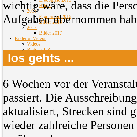
wichtig wäre, dass die Pers
Bilder
2016
Aufgaben übernommen habe
Ergebnisse 2016
Bilder 2016
2017
Bilder 2017
Bilder u. Videos
Videos
Bilder 2018
los gehts ...
6 Wochen vor der Veranstal
passiert. Die Ausschreibung
aktualisiert, Strecken sind
wieder zahlreiche Personen